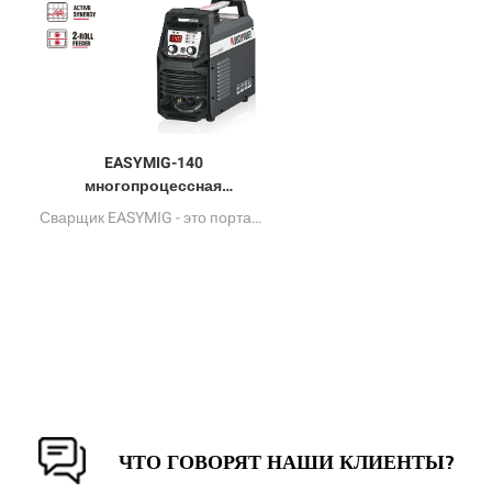
EASYMIG-140
многопроцессная
синергическая сварка
Сварщик EASYMIG - это портативная сварка на основе инвертора с управлением полумостным MCU в сочетании с GMAW, FCAW, SMAW и DC LIFT TIG WELDING. Благодаря прямому выбору указанного метода сварки вы можете использовать эту машину очень просто. "один клик" для завершения сварки работы легко.
MIG/MAG/MMA/TIG
ЧТО ГОВОРЯТ НАШИ КЛИЕНТЫ?