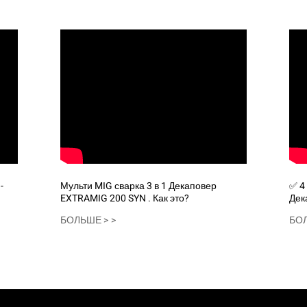
-
Мульти MIG сварка 3 в 1 Декаповер
✅ 4 Процедуры ЗАВИРОВАНИЯ в 1 -
EXTRAMIG 200 SYN . Как это?
Дек
тес
БОЛЬШЕ > >
БОЛ