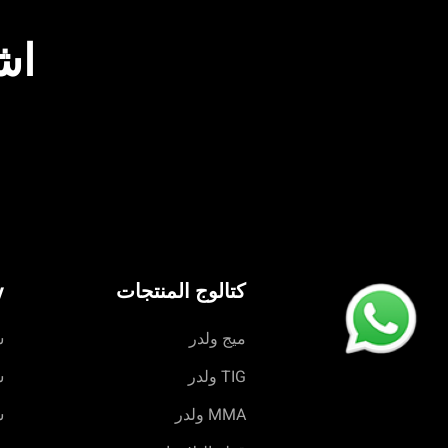
اش
كتالوج المنتجات
cy
ميج ولدر
س
TIG ولدر
س
MMA ولدر
س