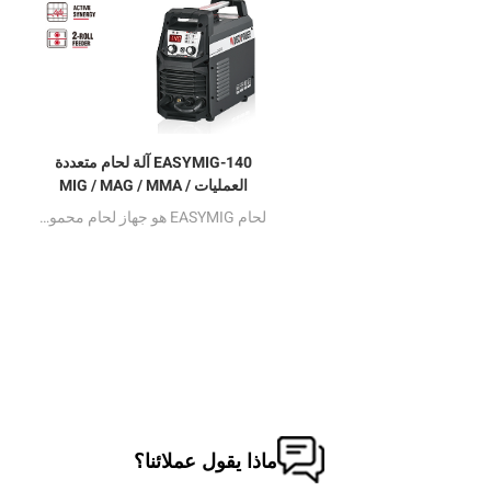
EASYMIG-140 آلة لحام متعددة
العمليات MIG / MAG / MMA /
TIG التآزرية
لحام EASYMIG هو جهاز لحام محمول نصف جسر MCU يتحكم فيه مع GMAW و FCAW و SMAW و DC LIFT TIG WELDING. من خلال الاختيار المباشر لطريقة اللحام المعطاة ، يمكنك استخدام هذه الآلة ببساطة كبيرة. "نقرة واحدة" لإكمال عمل اللحام بسهولة.
ماذا يقول عملائنا؟