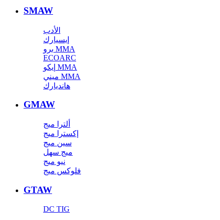
SMAW
الأدب
إيسيارك
برو MMA
ECOARC
إيكو MMA
ميني MMA
هانديارك
GMAW
ألترا ميج
إكسترا ميج
سين ميج
ميج سهل
نيو ميج
فلوكس ميج
GTAW
DC TIG