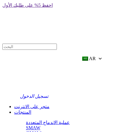
前
احفظ 5% على طلبك الأول
往
内
容
AR
تسجيل الدخول
متجر على الانترنت
المنتجات
عملية الاندماج المتعددة
SMAW