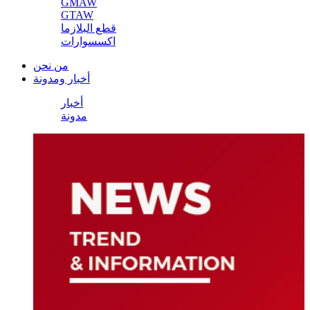
GMAW
GTAW
قطع البلازما
اكسسوارات
من نحن
أخبار ومدونة
أخبار
مدونة