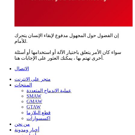
إن الفضول حول المجهول مدفوع لإبقاء الإنسان يتحرك
للأمام.
سواء كان الأمر يتعلق باختيار الآلة أو استخدامها أو أسئلة
أخرى تهتم بها ، يمكنك العثور على الإجابات هنا.
الاتصال
متجر على الانترنت
المنتجات
عملية الاندماج المتعددة
SMAW
GMAW
GTAW
قطع البلازما
اكسسوارات
من نحن
أخبار ومدونة