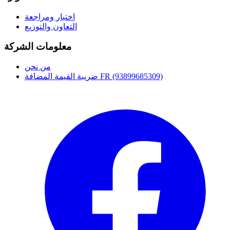
اختبار ومراجعة
التعاون والتوزيع
معلومات الشركة
من نحن
ضريبة القيمة المضافة FR (93899685309)