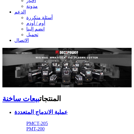
أخبار
مدونة
الدعم
أسئلة متكررة
أوم / أودم
انضم إلينا
تحميل
الاتصال
المنتجات
بيعات ساخنة
عملية الاندماج المتعددة
PMCT-205
PMT-200