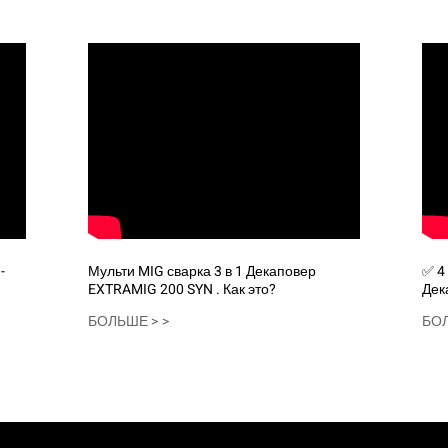
-
Мульти MIG сварка 3 в 1 Декаповер
✅ 4 Процедуры ЗАВИРОВАНИЯ в 1 -
EXTRAMIG 200 SYN . Как это?
Дек
тес
БОЛЬШЕ > >
БОЛ