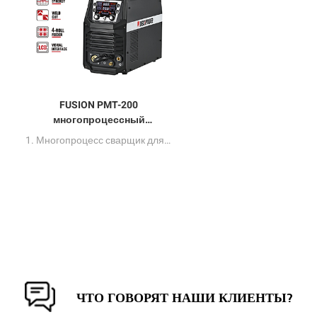
FUSION PMT-200
многопроцессный
сварщик 5 в 1
1. Многопроцесс сварщик для MIG (SYN) / MIG (MAN) / MIG (PULSE) / MMA / HF TIG. 2. Профессиональная сварка класса и резка для хоббистов, начинающих и профессионалов. 3. Универсальный, портативный дизайн для проектов в поле и мастерской.
ЧТО ГОВОРЯТ НАШИ КЛИЕНТЫ?