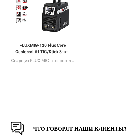
FLUXMIG-120 Flux Core
Gasless/Lift TIG/Stick 3-в-1
MIG сварщик
Сварщик FLUX MIG - это портативная сварка на основе инвертора с управлением полумостовым MCU в сочетании с сваркой FCAW SMAW и DC LIFT TIG.
ЧТО ГОВОРЯТ НАШИ КЛИЕНТЫ?