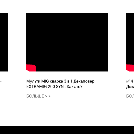
-
Мульти MIG сварка 3 в 1 Декаповер
✅ 4 Процедуры ЗАВИРОВАНИЯ в 1 -
EXTRAMIG 200 SYN . Как это?
Дек
тес
БОЛЬШЕ > >
БОЛ