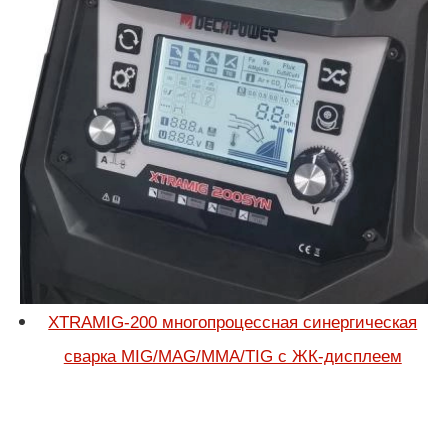
XTRAMIG-200 многопроцессная синергическая
сварка MIG/MAG/MMA/TIG с ЖК-дисплеем