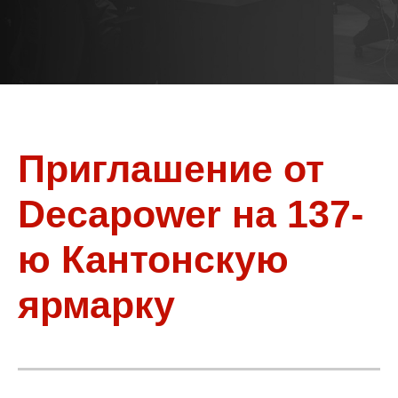
Приглашение от
Decapower на 137-
ю Кантонскую
ярмарку