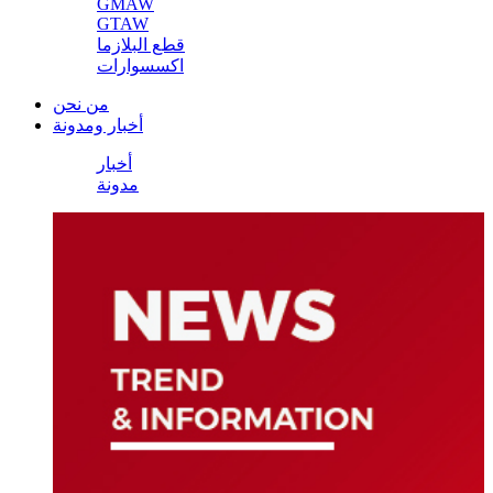
GMAW
GTAW
قطع البلازما
اكسسوارات
من نحن
أخبار ومدونة
أخبار
مدونة