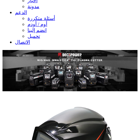
أخبار
مدونة
الدعم
أسئلة متكررة
أوم / أودم
انضم إلينا
تحميل
الاتصال