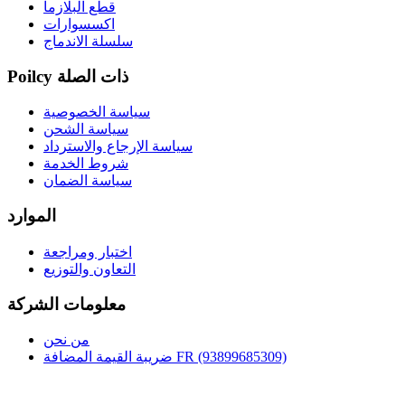
قطع البلازما
اكسسوارات
سلسلة الاندماج
Poilcy ذات الصلة
سياسة الخصوصية
سياسة الشحن
سياسة الإرجاع والاسترداد
شروط الخدمة
سياسة الضمان
الموارد
اختبار ومراجعة
التعاون والتوزيع
معلومات الشركة
من نحن
ضريبة القيمة المضافة FR (93899685309)