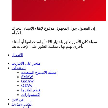
إن الفضول حول المجهول مدفوع لإبقاء الإنسان يتحرك
للأمام.
سواء كان الأمر يتعلق باختيار الآلة أو استخدامها أو أسئلة
أخرى تهتم بها ، يمكنك العثور على الإجابات هنا.
الاتصال
متجر على الانترنت
المنتجات
عملية الاندماج المتعددة
SMAW
GMAW
GTAW
قطع البلازما
اكسسوارات
من نحن
أخبار ومدونة