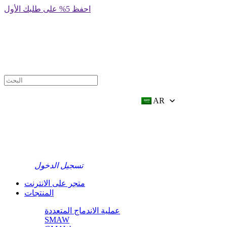
前
احفظ 5% على طلبك الأول
往
内
容
AR
تسجيل الدخول
متجر على الانترنت
المنتجات
عملية الاندماج المتعددة
SMAW