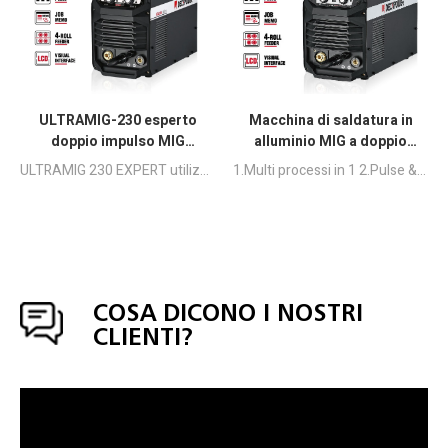
ULTRAMIG-230 esperto
Macchina di saldatura in
doppio impulso MIG
alluminio MIG a doppio
alluminio saldatrice
impulso ULTRAMIG-230
ULTRAMIG 230 EXPERT utilizza un circuito a ponte completo e un circuito di controllo digitale puro per ottenere saldature precise, stabili ed efficienti, adatte a progetti industriali leggeri come progetti di produzione, produzione di piccoli lotti e produzione domestica.
1.Multi processi in 1 2.Pulse & doppio impulso disponibile Funzione sinergica e manuale 3.MIG, incontra il novizio e l'uso professionale 4.Suitable per acciaio, acciaio inossidabile, alluminio
COSA DICONO I NOSTRI
CLIENTI?