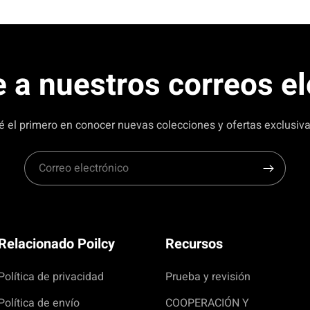
y
opciones de configuración. También probé
el modo Tig en el que también se encendió
muy bien y lo soldé bastante decentemente.
 a nuestros correos e
é el primero en conocer nuevas colecciones y ofertas exclusiva
Relacionado Poilcy
Recursos
Política de privacidad
Prueba y revisión
Política de envío
COOPERACIÓN Y