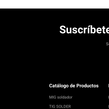
La máquina tiene una pantalla LCD mu
buena y fácil de entender.
Suscríbete
S
Catálogo de Productos
MIG soldador
TIG SOLDER