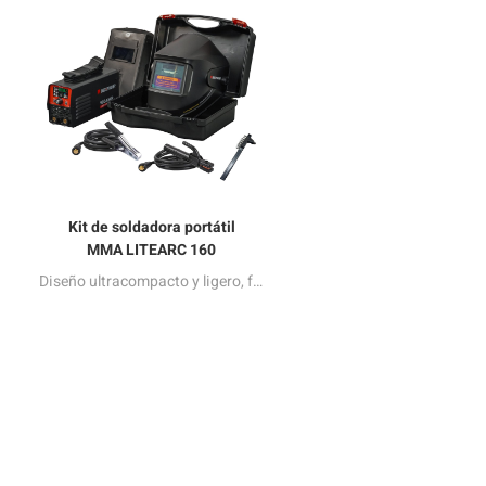
Kit de soldadora portátil
MMA LITEARC 160
Diseño ultracompacto y ligero, fácil de transportar y almacenar. Ideal para proyectos de bricolaje en casa y tareas de soldadura ligeras. Rendimiento de soldadura versátil: funciona con hierro, acero al carbono y acero inoxidable. No apto para soldar aluminio. Sistema de ventilador inteligente para un bajo nivel de ruido: el ventilador permanece apagado en modo de espera, funciona durante la soldadura y se apaga 8 minutos después de su uso. Sistema de control sinérgico: recomienda automáticamente el tamaño de electrodo y el grosor del metal adecuados al ajustar la corriente. Extremadamente fácil de usar para principiantes y le ayuda a empezar rápidamente.