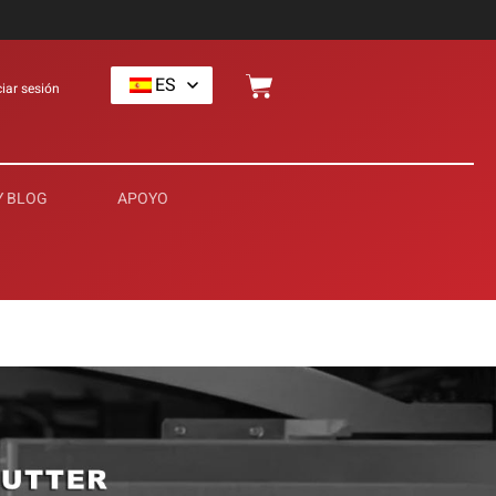
ES
ciar sesión
Y BLOG
APOYO