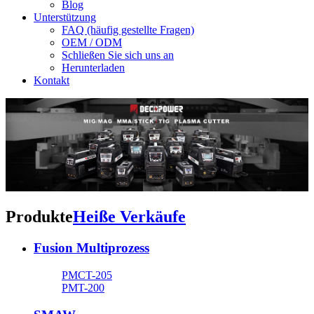
Blog
Unterstützung
FAQ (häufig gestellte Fragen)
OEM / ODM
Schließen Sie sich uns an
Herunterladen
Kontakt
Produkte
Heiße Verkäufe
Fusion Multiprozess
PMCT-205
PMT-200