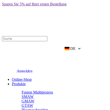
前
Sparen Sie 5% auf Ihrer ersten Bestellung
往
内
容
DE
Anmelden
Online-Shop
Produkte
Fusion Multiprozess
SMAW
GMAW
GTAW
Plasmaschneiden