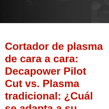
Cortador de plasma
de cara a cara:
Decapower Pilot
Cut vs. Plasma
tradicional: ¿Cuál
se adapta a su