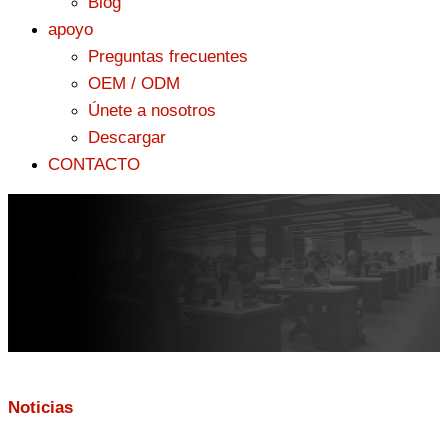
Blog
apoyo
Preguntas frecuentes
OEM / ODM
Únete a nosotros
Descargar
CONTACTO
Noticias