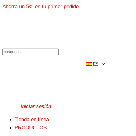
前
Ahorra un 5% en tu primer pedido
往
内
容
ES
Iniciar sesión
Tienda en línea
PRODUCTOS