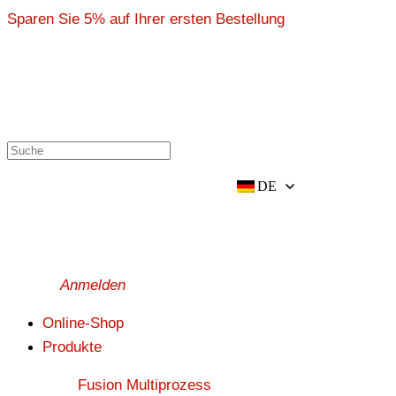
前
Sparen Sie 5% auf Ihrer ersten Bestellung
往
内
容
DE
Anmelden
Online-Shop
Produkte
Fusion Multiprozess