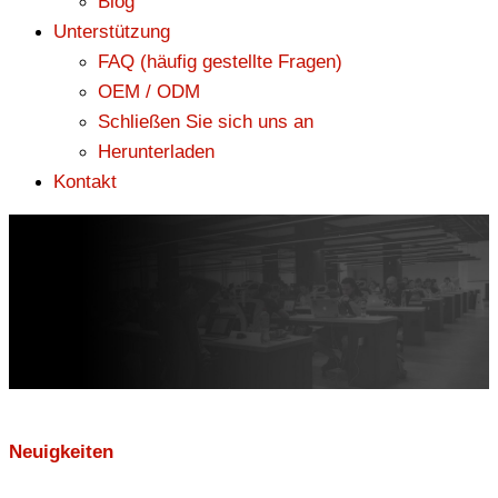
Blog
Unterstützung
FAQ (häufig gestellte Fragen)
OEM / ODM
Schließen Sie sich uns an
Herunterladen
Kontakt
Neuigkeiten