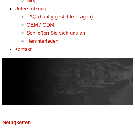
Blog
Unterstützung
FAQ (häufig gestellte Fragen)
OEM / ODM
Schließen Sie sich uns an
Herunterladen
Kontakt
Neuigkeiten