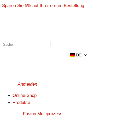
前
Sparen Sie 5% auf Ihrer ersten Bestellung
往
内
容
DE
Anmelden
Online-Shop
Produkte
Fusion Multiprozess